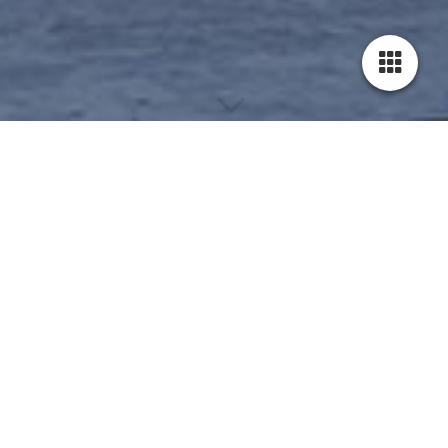
MALER- &
AN­STRICH­ARBEITEN
MALERARBEITEN
Im Vorfeld der Malerarbeiten beraten wir Sie gerne, wie sich
gewünschte Farbwirkungen erzielen lassen und welche Farben
sich dafür eignen. Neben der Wahl des Farbtons informieren
wir Sie umfassend über die Eigenschaften der verwendeten
Farbe (z.B. Witterungsbeständigkeit, Abriebfestigkeit etc.),
damit Sie lange Freude an Ihrem neuen Anstrich haben.